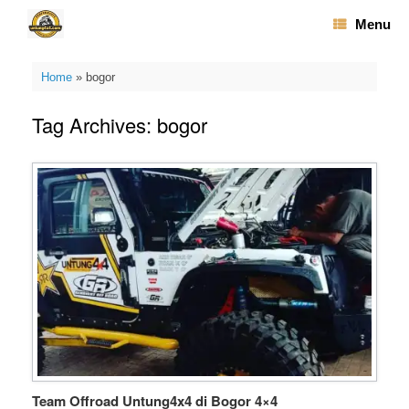
Skip
Menu
to
content
Home
»
bogor
Tag Archives:
bogor
Team Offroad Untung4x4 di Bogor 4×4