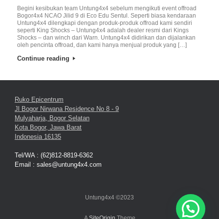
Begini kesibukan team Untung4x4 sebelum mengikuti event offroad
Bogor4x4 NCAO Jilid 9 di Eco Edu Sentul. Seperti biasa kendaraan
Untung4x4 dilengkapi dengan produk-produk offroad kami sendiri
seperti King Shocks – Untung4x4 adalah dealer resmi dari Kings
Shocks – dan winch dari Warn. Untung4x4 didirikan dan dijalankan
oleh pencinta offroad, dan kami hanya menjual produk yang […]
Continue reading
Ruko Epicentrum
Jl Bogor Nirwana Residence No 8 - 9
Mulyaharja, Bogor Selatan
Kota Bogor, Jawa Barat
Indonesia 16135
Tel/WA : (62)812-8819-6362
Email : sales@untung4x4.com
Untung4x4 ©2023
A
SiteOrigin
Theme