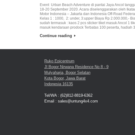
Event Urban Beach Adventure di pantai Jaya Ancol tangg
18-20 September 2020. Acara diselenggarakan oleh Ikata
Motor Indonesia – Jakarta dan Indonesia Off-Road Federa
Kelas 1 : 1000, 2: under, 3:upper Biaya Rp 2.000.000,- Bi
sudah termasuk : kaos 2 pcs sticker tiket masuk Ancol 1 tik
masuk kendaraan prodock Terbatas 100 peserta, hadiah 3
Continue reading
Ruko Epicentrum
Jl Bogor Nirwana Residence No 8 - 9
Mulyaharja, Bogor Selatan
Kota Bogor, Jawa Barat
Indonesia 16135
Tel/WA : (62)812-8819-6362
Email : sales@untung4x4.com