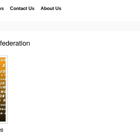
ws
Contact Us
About Us
 federation
20