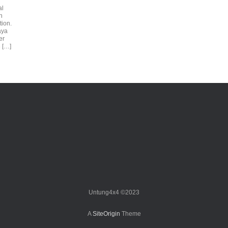
al
n
tion.
aya
er
 […]
Untung4x4 ©2023
A
SiteOrigin
Theme