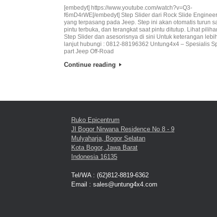
[embedyt] https://www.youtube.com/watch?v=Q3-
f6mD4rWE[/embedyt] Step Slider dari Rock Slide Enginee
yang terpasang pada Jeep. Step ini akan otomatis turun s
pintu terbuka, dan terangkat saat pintu ditutup. Lihat piliha
Step Slider dan asesorisnya di sini Untuk keterangan lebi
lanjut hubungi : 0812-88196362 Untung4x4 – Spesialis S
part Jeep Off-Road
Continue reading
Ruko Epicentrum
Jl Bogor Nirwana Residence No 8 - 9
Mulyaharja, Bogor Selatan
Kota Bogor, Jawa Barat
Indonesia 16135
Tel/WA : (62)812-8819-6362
Email : sales@untung4x4.com