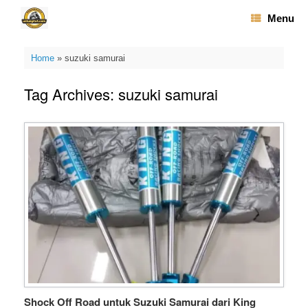
Skip
Menu
to
content
Home
»
suzuki samurai
Tag Archives:
suzuki samurai
Shock Off Road untuk Suzuki Samurai dari King