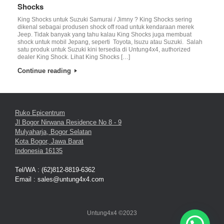
Shocks
King Shocks untuk Suzuki Samurai / Jimny ? King Shocks sering
dikenal sebagai produsen shock off road untuk kendaraan merek
Jeep. Tidak banyak yang tahu kalau King Shocks juga membuat
shock untuk mobil Jepang, seperti Toyota, Isuzu atau Suzuki. Salah
satu produk untuk Suzuki kini tersedia di Untung4x4, authorized
dealer King Shock. Lihat King Shocks […]
Continue reading
Ruko Epicentrum
Jl Bogor Nirwana Residence No 8 - 9
Mulyaharja, Bogor Selatan
Kota Bogor, Jawa Barat
Indonesia 16135
Tel/WA : (62)812-8819-6362
Email : sales@untung4x4.com
Untung4x4 ©2023