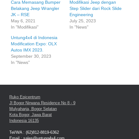
Cara Memasang Bumper
Modifikasi Jeep dengan
Belakang Jeep Wrangler
Step Slider dari Rock Slide
JK – RSE
Engineering
May 6, 2021
July 25, 2023
In "Modifikasi"
In "News"
Untung4x4 di Indonesia
Modification Expo: OLX
Autos IMX 2023.
September 30, 2023
In "News"
Ruko Epicentrum
Jl Bogor Nirwana Residence No 8 - 9
Mulyaharja, Bogor Selatan
Kota Bogor, Jawa Barat
Indonesia 16135
Tel/WA : (62)812-8819-6362
Email : sales@untung4x4.com