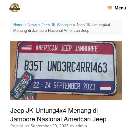
Skip
Menu
to
content
Home
»
News
»
Jeep JK Wrangler
»
Jeep JK Untung4x4
Menang di Jambore Nasional American Jeep
Jeep JK Untung4x4 Menang di
Jambore Nasional American Jeep
Posted on
September 29, 2023
by
admin