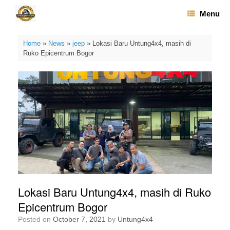
Skip
Menu
to
content
Home
»
News
»
jeep
»
Lokasi Baru Untung4x4, masih di
Ruko Epicentrum Bogor
Lokasi Baru Untung4x4, masih di Ruko
Epicentrum Bogor
Posted on
October 7, 2021
by
Untung4x4