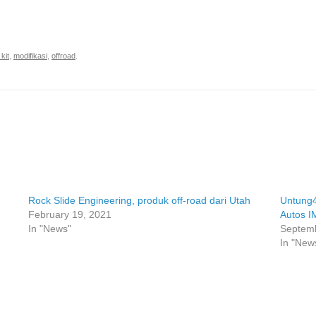
t kit
,
modifikasi
,
offroad
.
Rock Slide Engineering, produk off-road dari Utah
Untung4
February 19, 2021
Autos I
In "News"
Septemb
In "New