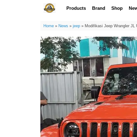
Skip
Products
Brand
Shop
Ne
to
content
Home
»
News
»
jeep
»
Modifikasi Jeep Wrangler JL 