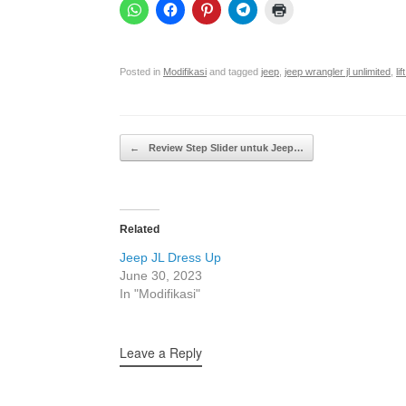
Posted in
Modifikasi
and tagged
jeep
,
jeep wrangler jl unlimited
,
lif
Post navigation
←
Review Step Slider untuk Jeep…
Related
Jeep JL Dress Up
June 30, 2023
In "Modifikasi"
Leave a Reply