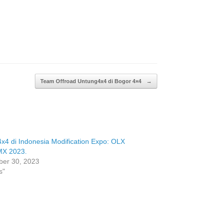
Team Offroad Untung4x4 di Bogor 4×4
→
x4 di Indonesia Modification Expo: OLX
MX 2023.
er 30, 2023
s"