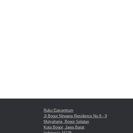
Ruko Epicentrum
Jl Bogor Nirwana Residence No 8 - 9
Mulyaharja, Bogor Selatan
Kota Bogor, Jawa Barat
Indonesia 16135