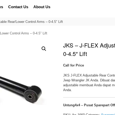
ws
Contact Us
About Us
ble Rear/Lower Control Arms – 0-4.5″ Lift
ower Control Arms – 0-4.5″ Lift
JKS – J-FLEX Adjust
0-4.5″ Lift
Call for Price
JKS J-FLEX Adjustable Rear Cont
Jeep Wrangler JK Anda. Dibuat da
adjustable membuat Anda dapat me
Anda.
Untung4x4 – Pusat Sparepart Of
SKU:
jks-1660
Category:
Suspens