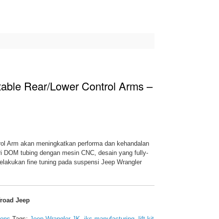
able Rear/Lower Control Arms –
rol Arm akan meningkatkan performa dan kehandalan
ri DOM tubing dengan mesin CNC, desain yang fully-
lakukan fine tuning pada suspensi Jeep Wrangler
froad Jeep
ions
Tags:
Jeep Wrangler JK
,
jks-manufacturing
,
lift-kit