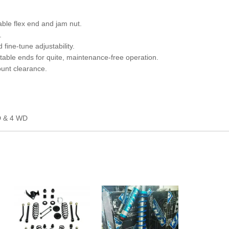
able flex end and jam nut.
.
fine-tune adjustability.
table ends for quite, maintenance-free operation.
ount clearance.
D & 4 WD