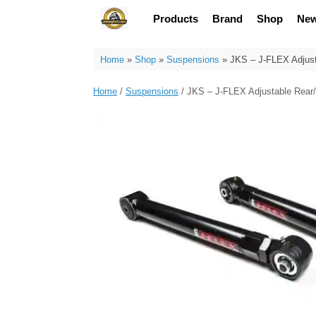
Skip
Products
Brand
Shop
Ne
to
content
Home
»
Shop
»
Suspensions
»
JKS – J-FLEX Adjusta
Home
/
Suspensions
/ JKS – J-FLEX Adjustable Rear/L