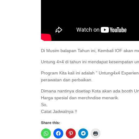
Di Musim balapan Tahun ini, Kembali IOF akan 
Untung 4×4 di tahun ini mendapat kesempatan untu
Program Kita kali ini adalah ” Untung4x4 Experie
perawatan dan perbaikan.
Dimana nantinya disetiap Kota akan ada booth U
Harga spesial dan merchndise menarik.
So,
Catat Jadwalnya !!
Share this: