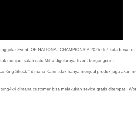
menggelar Event IOF NATIONAL CHAMPIONSIP 2025 di 7 kota besar di 
k menjadi salah satu Mitra digelarnya Event bergengsi ini.
nce King Shock ” dimana Kami tidak hanya menjual produk juga akan me
ntung4x4 dimana customer bisa melakukan sevice gratis ditempat , W