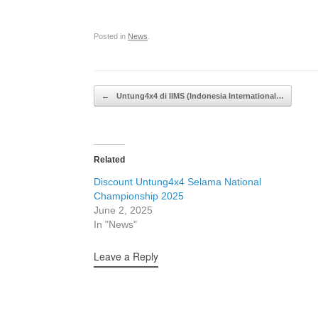
Posted in
News
.
Post navigation
←
Untung4x4 di IIMS (Indonesia International…
Related
Discount Untung4x4 Selama National
Championship 2025
June 2, 2025
In "News"
Leave a Reply