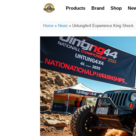
Skip
Products
Brand
Shop
Ne
to
content
Home
»
News
»
Untung4x4 Experience King Shock