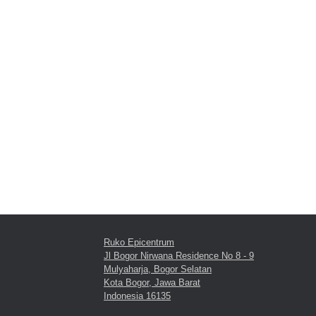
Ruko Epicentrum
Jl Bogor Nirwana Residence No 8 - 9
Mulyaharja, Bogor Selatan
Kota Bogor, Jawa Barat
Indonesia 16135