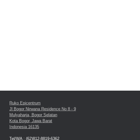
Ruko Epicentrum
Jl Bogor Nirwana Residence No 8 - 9
Mulyaharja, Bogor Selatan
Kota Bogor, Jawa Barat
Indonesia 16135
Tel/WA : (62)812-8819-6362